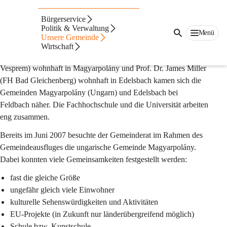
Gemeindepartnerschaft
Bürgerservice
Gemeindepartnerschaft mit Magyarpolány,
Politik & Verwaltung
Menü
Unsere Gemeinde
Ungarn
Wirtschaft
Dank der guten Freundschaft von Prof. Peter Mayer (UNI 
Vesprem) wohnhaft in Magyarpolány und Prof. Dr. James Miller 
(FH Bad Gleichenberg) wohnhaft in Edelsbach kamen sich die 
Gemeinden Magyarpolány (Ungarn) und Edelsbach bei 
Feldbach näher. Die Fachhochschule und die Universität arbeiten 
eng zusammen.
Bereits im Juni 2007 besuchte der Gemeinderat im Rahmen des 
Gemeindeausfluges die ungarische Gemeinde Magyarpolány. 
Dabei konnten viele Gemeinsamkeiten festgestellt werden:
fast die gleiche Größe
ungefähr gleich viele Einwohner
kulturelle Sehenswürdigkeiten und Aktivitäten
EU-Projekte (in Zukunft nur länderübergreifend möglich)
Schule bzw. Kunstschule