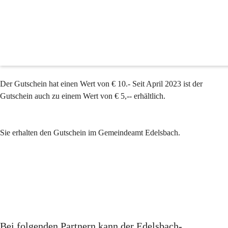
Edelsbach Gutschein
Der Edelsbach-Gutschein
 wurde in Zusammenarbeit mit den 
Betrieben der Gemeinde Edelsbach entwickelt.
Der Gutschein hat einen Wert von € 10.- Seit April 2023 ist der 
Gutschein auch zu einem Wert von € 5,-- erhältlich.
Sie erhalten den Gutschein im Gemeindeamt Edelsbach.
Bei folgenden Partnern kann der Edelsbach-