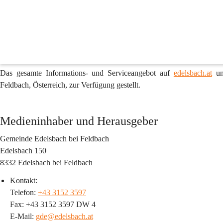
Impressum & Offenlegung gemäß §25 des Medieng
edelsbach.at
 ist die offizielle Online-Plattform der Gemeinde Edelsba
an Informationen und Diensten zu unterschiedlichsten Themenbereic
Feldbach, politische Neuigkeiten oder administrative Belange – uns
aktuellen Nachrichten stets auf dem Laufenden. 
Das gesamte Informations- und Serviceangebot auf 
edelsbach.at
 u
Feldbach, Österreich, zur Verfügung gestellt.
Medieninhaber und Herausgeber
Gemeinde Edelsbach bei Feldbach
Edelsbach 150
8332 Edelsbach bei Feldbach
Kontakt:
Telefon: 
+43 3152 3597
Fax: +43 3152 3597 DW 4
E-Mail: 
gde@edelsbach.at