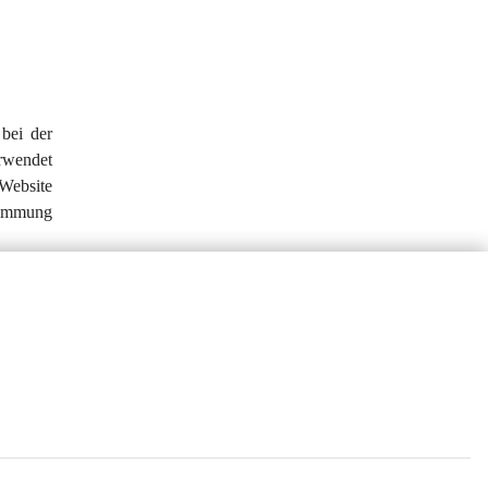
bei der 
rwendet 
 Website 
timmung 