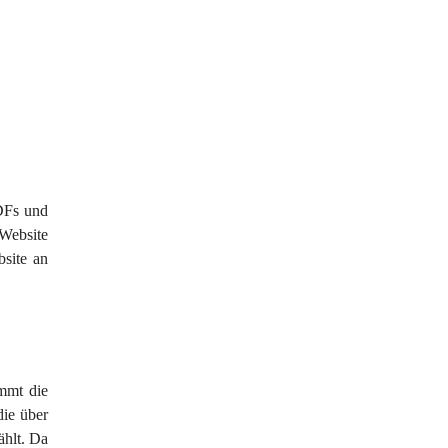
DFs und 
Website 
site an 
mmt die 
die über 
ählt. Da 