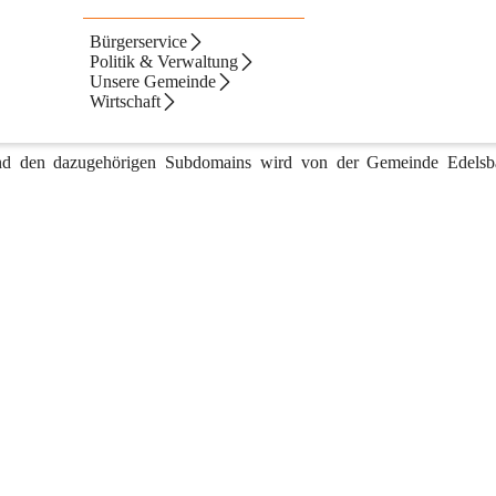
esetzes
Bürgerservice
ch bei Feldbach. Hier und auf zugehörigen Subdomains finden Sie eine 
Politik & Verwaltung
hen. Sei es Tourismus, Kultur, Alltagsleben in der Gemeinde Edelsb
Unsere Gemeinde
er Webangebot bietet einen umfassenden Überblick. Zudem halten wir 
Wirtschaft
nd den dazugehörigen Subdomains wird von der Gemeinde Edelsba