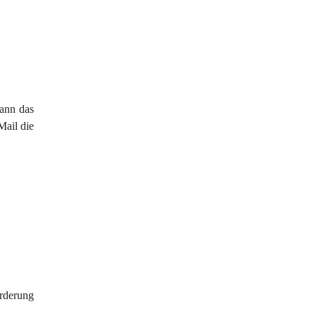
ann das 
Mail die 
rderung 