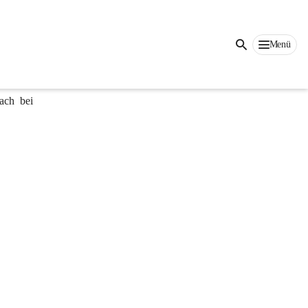
Vielfalt 
ach bei 
Menü
Sie mit 
ch bei 