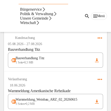
Amtstafel
Bürgerservice
Politik & Verwaltung
Menü
Unsere Gemeinde
Wirtschaft
Anzeigeart
Neueste zuerst
Kundmachung
05.08.2026
-
27.08.2026
Bauverhandlung Titz
Bauverhandlung Titz
1 Seite
•
0,5 MB
Verlautbarung
18.06.2026
Warnmeldung Amerikanische Rebzikade
Warnmeldung_Weinbau_ARZ_02_20260615
3 Seiten
•
0,2 MB