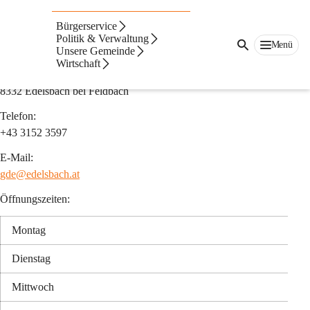
Gemeindeamt
Bürgerservice
Gemeinde Edelsbach bei Feldbach
Politik & Verwaltung
Menü
Unsere Gemeinde
Adresse:
Wirtschaft
Edelsbach 150
8332 Edelsbach bei Feldbach
Telefon:
+43 3152 3597
E-Mail:
gde@edelsbach.at
Öffnungszeiten:
Montag
Dienstag
Mittwoch