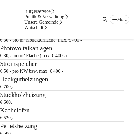
Auf dieser Seite
Bürgerservice
Förderungen
Politik & Verwaltung
Menü
Unsere Gemeinde
Wirtschaft
Solaranlagen
€ 30,- pro m² Kollektorfläche (max. € 400,-)
Photovoltaikanlagen
€ 30,- pro m² Fläche (max. € 400,-)
Stromspeicher
€ 50,- pro KW bzw. max. € 400,-
Hackgutheizungen
€ 700,-
Stückholzheizung
€ 600,-
Kachelofen
€ 520,-
Pelletsheizung
€ 500,-